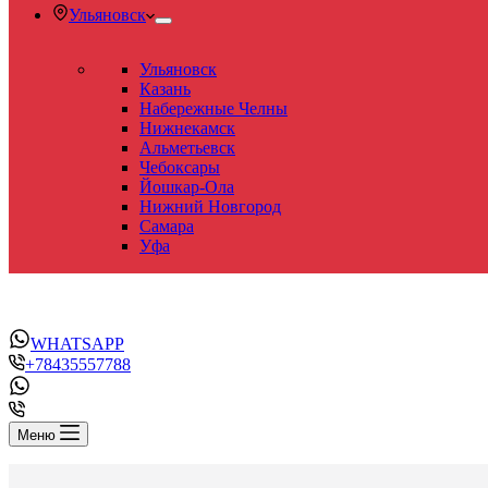
Ульяновск
Ульяновск
Казань
Набережные Челны
Нижнекамск
Альметьевск
Чебоксары
Йошкар-Ола
Нижний Новгород
Самара
Уфа
WHATSAPP
+78435557788
Меню