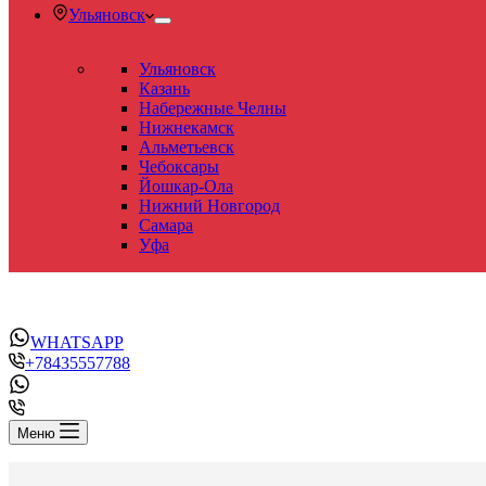
Ульяновск
Ульяновск
Казань
Набережные Челны
Нижнекамск
Альметьевск
Чебоксары
Йошкар-Ола
Нижний Новгород
Самара
Уфа
WHATSAPP
+78435557788
Меню