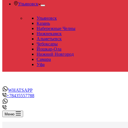
Ульяновск
Ульяновск
Казань
Набережные Челны
Нижнекамск
Альметьевск
Чебоксары
Йошкар-Ола
Нижний Новгород
Самара
Уфа
WHATSAPP
+78435557788
Меню